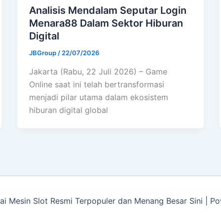
Analisis Mendalam Seputar Login
Menara88 Dalam Sektor Hiburan
Digital
JBGroup
/
22/07/2026
Jakarta (Rabu, 22 Juli 2026) – Game
Online saat ini telah bertransformasi
menjadi pilar utama dalam ekosistem
hiburan digital global
ai Mesin Slot Resmi Terpopuler dan Menang Besar Sini | 