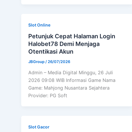
Slot Online
Petunjuk Cepat Halaman Login
Halobet78 Demi Menjaga
Otentikasi Akun
JBGroup
/
26/07/2026
Admin – Media Digital Minggu, 26 Juli
2026 09:08 WIB Informasi Game Nama
Game: Mahjong Nusantara Sejahtera
Provider: PG Soft
Slot Gacor