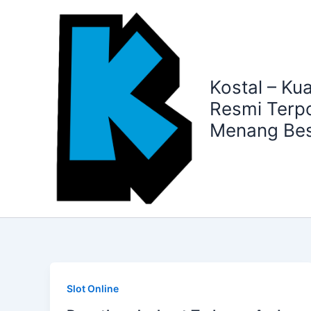
Lewati
ke
konten
Kostal – Ku
Resmi Terp
Menang Bes
Slot Online