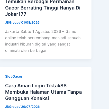
Temukan Berbagai Permainan
Gacor Berrating Tinggi Hanya Di
Joker177
JBGroup
/
01/08/2026
Jakarta Sabtu 1 Agustus 2026 – Game
online telah berkembang menjadi sebuah
industri hiburan digital yang sangat
diminati oleh berbagai
Slot Gacor
Cara Aman Login Tiktak88
Membuka Halaman Utama Tanpa
Gangguan Koneksi
JBGroup
/
29/07/2026