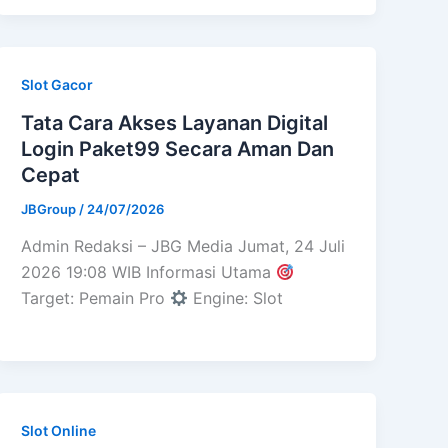
Slot Gacor
Tata Cara Akses Layanan Digital
Login Paket99 Secara Aman Dan
Cepat
JBGroup
/
24/07/2026
Admin Redaksi – JBG Media Jumat, 24 Juli
2026 19:08 WIB Informasi Utama
Target: Pemain Pro
Engine: Slot
Slot Online