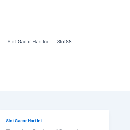
Slot Gacor Hari Ini
Slot88
Slot Gacor Hari Ini