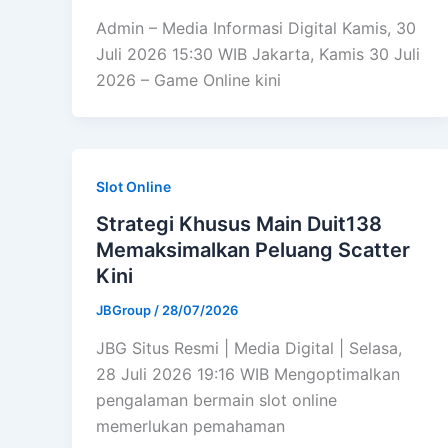
Admin – Media Informasi Digital Kamis, 30
Juli 2026 15:30 WIB Jakarta, Kamis 30 Juli
2026 – Game Online kini
Slot Online
Strategi Khusus Main Duit138
Memaksimalkan Peluang Scatter
Kini
JBGroup
/
28/07/2026
JBG Situs Resmi | Media Digital | Selasa,
28 Juli 2026 19:16 WIB Mengoptimalkan
pengalaman bermain slot online
memerlukan pemahaman