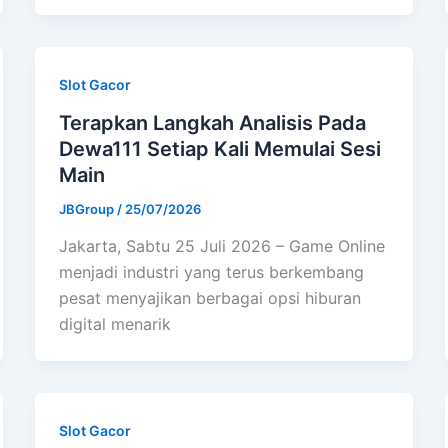
Slot Gacor
Terapkan Langkah Analisis Pada
Dewa111 Setiap Kali Memulai Sesi
Main
JBGroup
/
25/07/2026
Jakarta, Sabtu 25 Juli 2026 – Game Online
menjadi industri yang terus berkembang
pesat menyajikan berbagai opsi hiburan
digital menarik
Slot Gacor